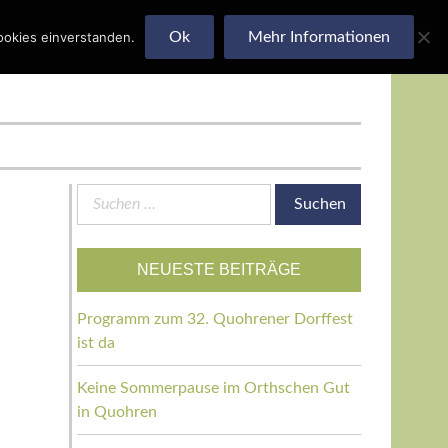
ookies einverstanden.
Ok
Mehr Informationen
Suchen
nach:
NEUESTE BEITRÄGE
Programm zum 32. Quohrener Dorffest
ist da
Keine Sommerpause im Orthschen Gut
in Quohren