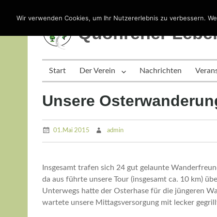
Skip
Wir verwenden Cookies, um Ihr Nutzererlebnis zu verbessern. Wen
to
Quohrener Leben
content
Start
Der Verein
Nachrichten
Veran
Unsere Osterwanderun
01.Mai 2015
admin
Insgesamt trafen sich 24 gut gelaunte Wanderfreu
da aus führte unsere Tour (insgesamt ca. 10 km) ü
Unterwegs hatte der Osterhase für die jüngeren Wa
wartete unsere Mittagsversorgung mit lecker gegril