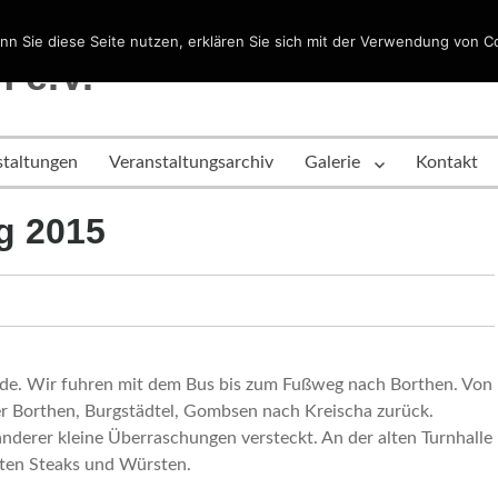
n Sie diese Seite nutzen, erklären Sie sich mit der Verwendung von C
 e.V.
staltungen
Veranstaltungsarchiv
Galerie
Kontakt
g 2015
nde. Wir fuhren mit dem Bus bis zum Fußweg nach Borthen. Von
ber Borthen, Burgstädtel, Gombsen nach Kreischa zurück.
nderer kleine Überraschungen versteckt. An der alten Turnhalle
lten Steaks und Würsten.