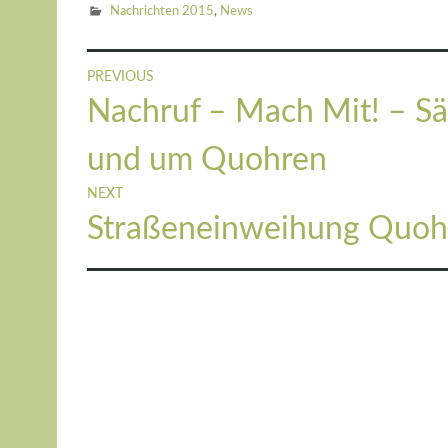
Nachrichten 2015
,
News
Beitragsnavigation
PREVIOUS
Previous
Nachruf – Mach Mit! – S
post:
und um Quohren
NEXT
Next
Straßeneinweihung Quoh
post: