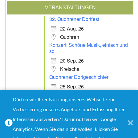
VERANSTALTUNGEN
32. Quohrener Dorffest
22 Aug. 26
Quohren
Konzert: Schöne Musik, einfach und
so
20 Sep. 26
Kreischa
Quohrener Dorfgeschichten
25 Sep. 26
Kreischa
Dürfen wir Ihrer Nutzung unseres Webseite zur
Verbesserung unseres Angebots und Erfassung Ihrer
Interessen auswerten? Dafür nutzen wir Google
Impressum
Datenschutz
Analytics. Wenn Sie das nicht wollen, klicken Sie
Copyright © 2026
Quohrener Leben e.V.