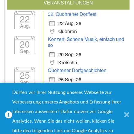
VERANSTALTUNGEN
32. Quohrener Dorffest
22
22 Aug. 26
Aug.
Quohren
Konzert: Schöne Musik, einfach und
20
so
Sep.
20 Sep. 26
Kreischa
Quohrener Dorfgeschichten
25
25 Sep. 26
Sep.
Kreischa
Dürfen wir Ihrer Nutzung unseres Webseite zur
Verbesserung unseres Angebots und Erfassung Ihrer
Interessen auswerten? Dafür nutzen wir Google
Impressum
Datenschutz
Analytics. Wenn Sie das nicht wollen, klicken Sie
Copyright © 2026
Quohrener Leben e.V.
bitte den folgenden Link um Google Analytics zu
Proudly powered by WordPress
|
WPNepal Blog by WP