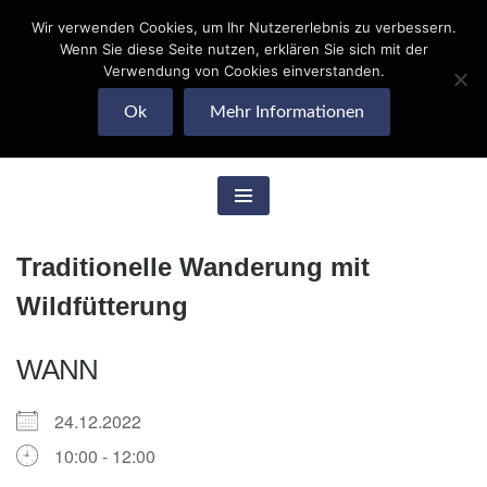
Wir verwenden Cookies, um Ihr Nutzererlebnis zu verbessern.
Skip
Wenn Sie diese Seite nutzen, erklären Sie sich mit der
to
Quohrener Leben
Verwendung von Cookies einverstanden.
content
Ok
Mehr Informationen
e.V.
Traditionelle Wanderung mit
Wildfütterung
WANN
24.12.2022
10:00 - 12:00