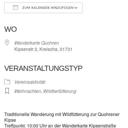
ZUM KALENDER HINZUFÜGEN
ICS herunterladen
Google Kalender
iCalendar
Office 365
Outlook Live
WO
Wanderkarte Quohren
Kipsenstr 2, Kreischa, 01731
VERANSTALTUNGSTYP
Vereinsaktivität
Weihnachten
,
Wildtierfütterung
Traditionelle Wanderung mit Wildfütterung zur Quohrener
Kipse
Treffpunkt: 10:00 Uhr an der Wanderkarte Kipsenstraße