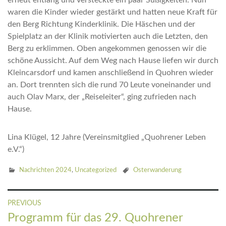
erneut entlang und versteckte ein paar Süßigkeiten. Nun
waren die Kinder wieder gestärkt und hatten neue Kraft für
den Berg Richtung Kinderklinik. Die Häschen und der
Spielplatz an der Klinik motivierten auch die Letzten, den
Berg zu erklimmen. Oben angekommen genossen wir die
schöne Aussicht. Auf dem Weg nach Hause liefen wir durch
Kleincarsdorf und kamen anschließend in Quohren wieder
an. Dort trennten sich die rund 70 Leute voneinander und
auch Olav Marx, der „Reiseleiter“, ging zufrieden nach
Hause.
Lina Klügel, 12 Jahre (Vereinsmitglied „Quohrener Leben
e.V.“)
Nachrichten 2024
,
Uncategorized
Osterwanderung
Beitragsnavigation
PREVIOUS
Previous
Programm für das 29. Quohrener
post: