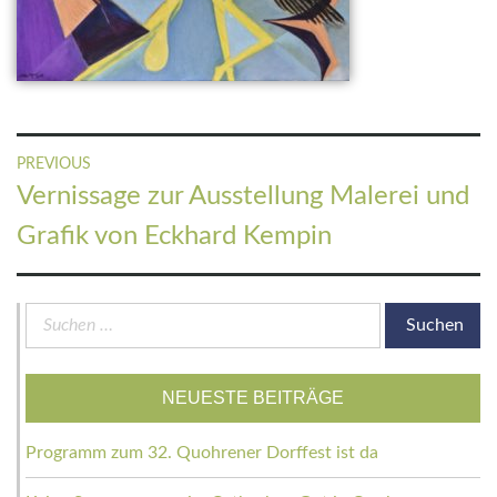
Beitragsnavigation
PREVIOUS
Previous
Vernissage zur Ausstellung Malerei und
post:
Grafik von Eckhard Kempin
Suchen
nach:
NEUESTE BEITRÄGE
Programm zum 32. Quohrener Dorffest ist da