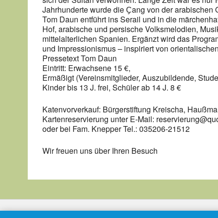
Jahrhunderte wurde die Ҫang von der arabischen 
Tom Daun entführt ins Serail und in die märchenh
Hof, arabische und persische Volksmelodien, Musi
mittelalterlichen Spanien. Ergänzt wird das Prog
und Impressionismus – inspiriert von orientalisch
Pressetext Tom Daun
Eintritt: Erwachsene 15 €,
Ermäßigt (Vereinsmitglieder, Auszubildende, Stude
Kinder bis 13 J. frei, Schüler ab 14 J. 8 €
Katenvorverkauf: Bürgerstiftung Kreischa, Haußma
Kartenreservierung unter E-Mail: reservierung@qu
oder bei Fam. Knepper Tel.: 035206-21512
Wir freuen uns über Ihren Besuch