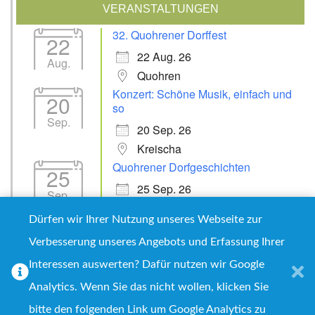
VERANSTALTUNGEN
32. Quohrener Dorffest
22
22 Aug. 26
Aug.
Quohren
Konzert: Schöne Musik, einfach und
20
so
Sep.
20 Sep. 26
Kreischa
Quohrener Dorfgeschichten
25
25 Sep. 26
Sep.
Kreischa
Dürfen wir Ihrer Nutzung unseres Webseite zur
Verbesserung unseres Angebots und Erfassung Ihrer
Interessen auswerten? Dafür nutzen wir Google
Impressum
Datenschutz
Analytics. Wenn Sie das nicht wollen, klicken Sie
Copyright © 2026
Quohrener Leben e.V.
bitte den folgenden Link um Google Analytics zu
Proudly powered by WordPress
|
WPNepal Blog by WP