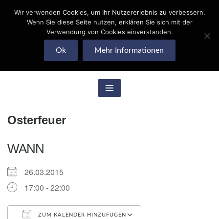
Wir verwenden Cookies, um Ihr Nutzererlebnis zu verbessern.
Skip
Wenn Sie diese Seite nutzen, erklären Sie sich mit der
to
Quohrener Leben
Verwendung von Cookies einverstanden.
content
Ok
Mehr Informationen
e.V.
Osterfeuer
WANN
26.03.2015
17:00 - 22:00
ZUM KALENDER HINZUFÜGEN