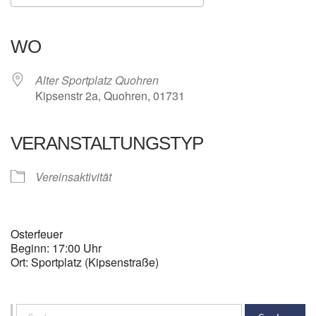
ICS herunterladen
Google Kalender
iCalendar
Office 365
Outlook Live
WO
Alter Sportplatz Quohren
Kipsenstr 2a, Quohren, 01731
VERANSTALTUNGSTYP
Vereinsaktivität
Osterfeuer
Beginn: 17:00 Uhr
Ort: Sportplatz (Kipsenstraße)
Suchen