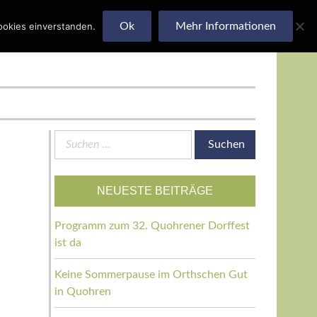
ookies einverstanden.
Ok
Mehr Informationen
Suchen
nach:
NEUESTE BEITRÄGE
Programm zum 32. Quohrener Dorffest
ist da
Keine Sommerpause im Orthschen Gut
in Quohren