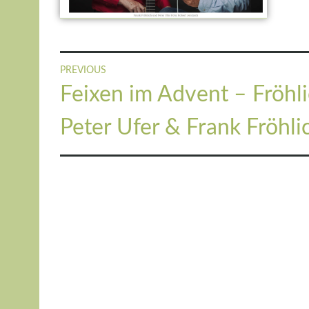
Beitragsnavigation
PREVIOUS
Previous
Feixen im Advent – Fröhl
post:
Peter Ufer & Frank Fröhli