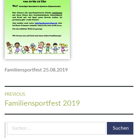
Familiensportfest 25.08.2019
Beitragsnavigation
PREVIOUS
Previous
Familiensportfest 2019
post:
Suchen
nach: