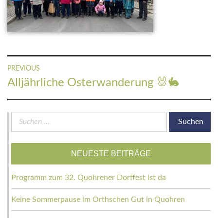
Beitragsnavigation
PREVIOUS
Previous
Alljährliche Osterwanderung 🐰🐇
post:
Suchen
nach:
NEUESTE BEITRÄGE
Programm zum 32. Quohrener Dorffest ist da
Keine Sommerpause im Orthschen Gut in Quohren